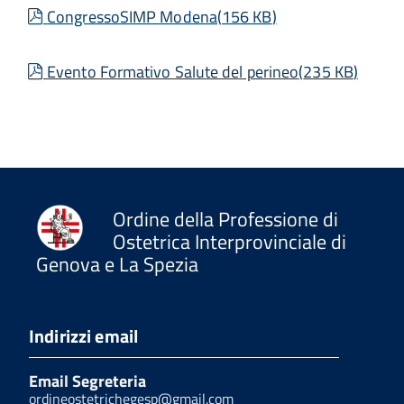
pdf
CongressoSIMP Modena
(
156 KB
)
pdf
Evento Formativo Salute del perineo
(
235 KB
)
Ordine della Professione di
Ostetrica Interprovinciale di
Genova e La Spezia
Indirizzi email
Email Segreteria
ordineostetrichegesp@gmail.com