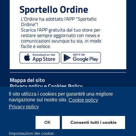
Sportello Ordine
L'Ordine ha adottato l'APP "Sportello
Ordine"!
Scarica l'APP gratuita dal tuo store per
restare sempre aggiornato con news e
comunicazioni ovunque tu sia, in modo
facile e veloce.
Mappa del sito
Privacy policy e Cookies Policy
Link utili
Il sito utilizza i cookies per garantirti una migliore
Feedback accessibilità
navigazione sul nostro sito.
Cookie policy
Note legali
Privacy policy
Amministrazione trasparente
W3C CSS
Dichiarazione di accessibilità
OK
Consenti tutti i cookie
Whistleblowing
Impostazioni dei cookie: